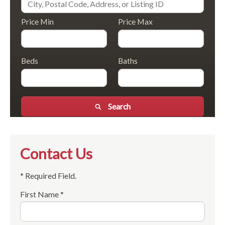
Price Min
Price Max
Beds
Baths
Search
Contact Us
* Required Field.
First Name *