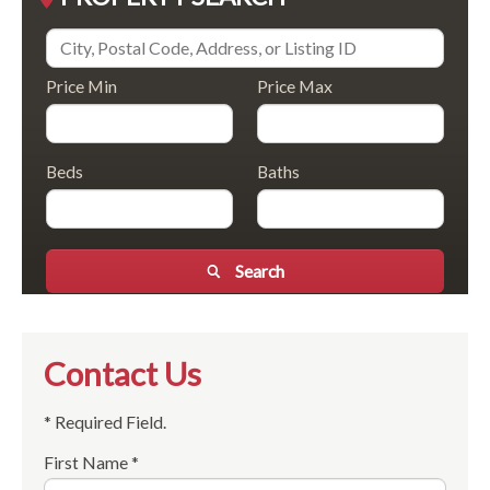
Price Min
Price Max
Beds
Baths
Search
Contact Us
* Required Field.
First Name *